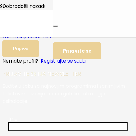
Dobrodošli nazad!
Zapamti me
Zaboravljena lozinka?
Prijava
Prijavite se
Nemate profil?
Registrujte se sada
PRIJAVITE SE NA NEWSLETTER!
Budite u toku sa najnovijim programima i zanimljivim
tekstovima iz svijeta energetske astrologije i
psihologije.
Ime