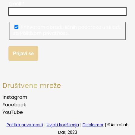
Email
*
Prihvatam obradu ličnih podataka u skladu
sa Politikom privatnosti.
Društvene mreže
Instagram
Facebook
YouTube
Politka privatnosti
|
Uvjeti korištenja
|
Disclaimer
| ©AstroLab
Dar, 2023