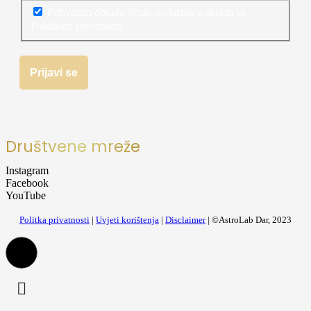
Prihvatam obradu ličnih podataka u skladu sa
Politikom privatnosti.
Društvene mreže
Instagram
Facebook
YouTube
Politka privatnosti
|
Uvjeti korištenja
|
Disclaimer
| ©AstroLab Dar, 2023