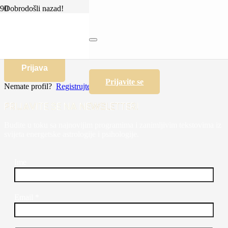
Dobrodošli nazad!
Zapamti me
Zaboravljena lozinka?
Prijava
Prijavite se
Nemate profil?
Registrujte se sada
PRIJAVITE SE NA NEWSLETTER!
Budite u toku sa najnovijim programima i zanimljivim tekstovima iz
svijeta energetske astrologije i psihologije.
Ime
Email
*