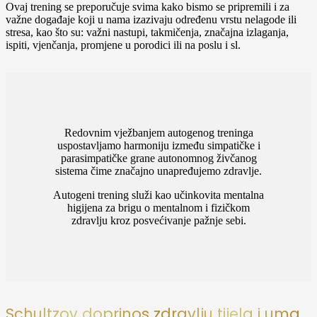
Ovaj trening se preporučuje svima kako bismo se pripremili i za
važne događaje koji u nama izazivaju određenu vrstu nelagode ili
stresa, kao što su: važni nastupi, takmičenja, značajna izlaganja,
ispiti, vjenčanja, promjene u porodici ili na poslu i sl.
Redovnim vježbanjem autogenog treninga
uspostavljamo harmoniju između simpatičke i
parasimpatičke grane autonomnog živčanog
sistema čime značajno unapređujemo zdravlje.
Autogeni trening služi kao učinkovita mentalna
higijena za brigu o mentalnom i fizičkom
zdravlju kroz posvećivanje pažnje sebi.
Schultzov doprinos zdravlju tijela i uma