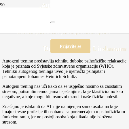
„Autogeni trening
nije ni čarobnjaštvo, ni magija, ni slični
hokus – pokusi. AT je naučna
metoda kojom se snaga predodžbi nastoji
autohipnozom prenijeti na tijelo.“
Prijavite se
Dr.med. Hannes Lindemann
Autogeni trening predstavlja tehniku duboke psihofizičke relaksacije
koja je priznata od Svjetske zdravstvene organizacije (WHO).
Tehniku autogenog treninga uveo je njemački psihijatar i
psihotarapeut Johannes Heinrich Schultz.
Autogeni trening nas uči kako da se uspješno nosimo sa zaostalim
stresom, potisnutim emocijama i sjećanjima, koje klasificiramo kao
negativne, a koje mogu biti osnovni uzroci i naše fizičke bolesti.
Značajno je istaknuti da AT nije namijenjen samo osobama koje
imaju stresne profesije ili osobama sa poremećajem u psihofizičkom
funkcioniranju, jer ne postoji osoba koja nikada nije izložena
stresom.