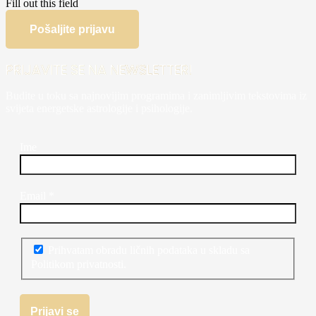
Fill out this field
Pošaljite prijavu
PRIJAVITE SE NA NEWSLETTER!
Budite u toku sa najnovijim programima i zanimljivim tekstovima iz
svijeta energetske astrologije i psihologije.
Ime
Email
*
Prihvatam obradu ličnih podataka u skladu sa
Politikom privatnosti.