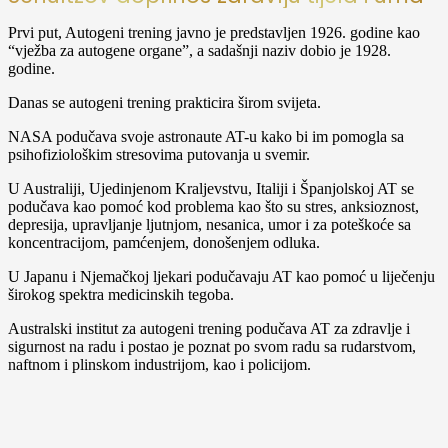
Prvi put, Autogeni trening javno je predstavljen 1926. godine kao
“vježba za autogene organe”, a sadašnji naziv dobio je 1928.
godine.
Danas se autogeni trening prakticira širom svijeta.
NASA podučava svoje astronaute AT-u kako bi im pomogla sa
psihofiziološkim stresovima putovanja u svemir.
U Australiji, Ujedinjenom Kraljevstvu, Italiji i Španjolskoj AT se
podučava kao pomoć kod problema kao što su stres, anksioznost,
depresija, upravljanje ljutnjom, nesanica, umor i za poteškoće sa
koncentracijom, pamćenjem, donošenjem odluka.
U Japanu i Njemačkoj ljekari podučavaju AT kao pomoć u liječenju
širokog spektra medicinskih tegoba.
Australski institut za autogeni trening podučava AT za zdravlje i
sigurnost na radu i postao je poznat po svom radu sa rudarstvom,
naftnom i plinskom industrijom, kao i policijom.