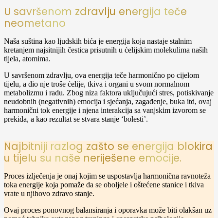
U savršenom zdravlju energija teče
neometano
Naša suština kao ljudskih bića je energija koja nastaje stalnim
kretanjem najsitnijih čestica prisutnih u ćelijskim molekulima naših
tijela, atomima.
U savršenom zdravlju, ova energija teče harmonično po cijelom
tijelu, a dio nje troše ćelije, tkiva i organi u svom normalnom
metabolizmu i radu. Zbog niza faktora uključujući stres, potiskivanje
neudobnih (negativnih) emocija i sjećanja, zagađenje, buka itd, ovaj
harmonični tok energije i njena interakcija sa vanjskim izvorom se
prekida, a kao rezultat se stvara stanje ‘bolesti’.
Najbitniji razlog zašto se energija blokira
u tijelu su naše neriješene emocije.
Proces izlječenja je onaj kojim se uspostavlja harmonična ravnoteža
toka energije koja pomaže da se oboljele i oštećene stanice i tkiva
vrate u njihovo zdravo stanje.
Ovaj proces ponovnog balansiranja i oporavka može biti olakšan uz