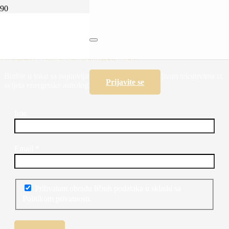
Kad ljubav boli: Tajne odnosa koji nas mijenjaju
PRIJAVITE SE NA NEWSLETTER!
Budite u toku sa najnovijim programima i zanimljivim tekstovima iz
Prijavite se
svijeta energetske astrologije i psihologije.
Ime
Email
*
Prihvatam obradu ličnih podataka u skladu sa
Politikom privatnosti.