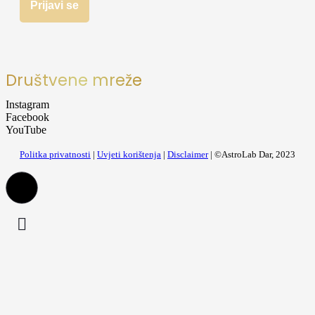
Društvene mreže
Instagram
Facebook
YouTube
Politka privatnosti
|
Uvjeti korištenja
|
Disclaimer
| ©AstroLab Dar, 2023