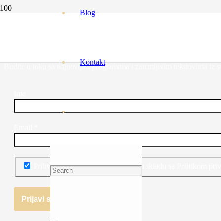
Blog
Uživajte u ljubavi vječno, volite sada
PRIJAVITE SE NA NEWSLETTER!
Kontakt
Budite u toku sa najnovijim programima i zanimljivim tekstovima iz svi
Ime
Email
*
Prihvatam obradu ličnih podataka u skladu sa Politikom priv