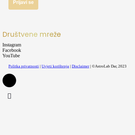
Društvene mreže
Instagram
Facebook
YouTube
Politka privatnosti
|
Uvjeti korištenja
|
Disclaimer
| ©AstroLab Dar, 2023