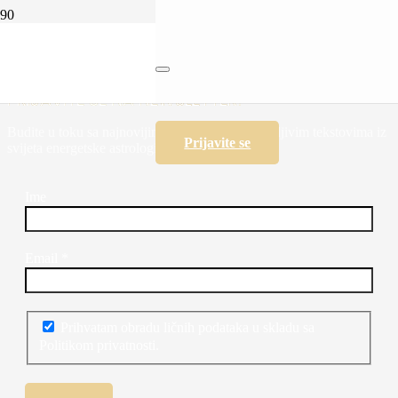
Uživajte u ljubavi vječno, volite sada
PRIJAVITE SE NA NEWSLETTER!
Budite u toku sa najnovijim programima i zanimljivim tekstovima iz
Prijavite se
svijeta energetske astrologije i psihologije.
Ime
Email
*
Prihvatam obradu ličnih podataka u skladu sa
Politikom privatnosti.