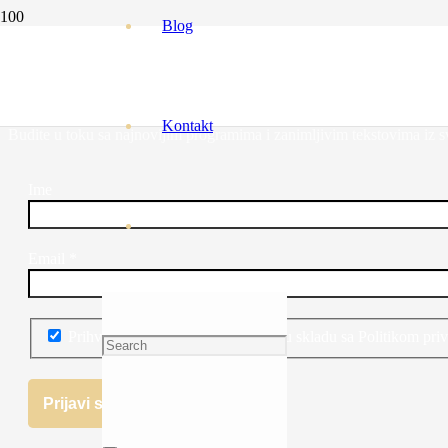
Blog
Mlad Mjesec u Strijelcu poziva na promjene
PRIJAVITE SE NA NEWSLETTER!
Kontakt
Budite u toku sa najnovijim programima i zanimljivim tekstovima iz svi
Ime
Email
*
Prihvatam obradu ličnih podataka u skladu sa Politikom priv