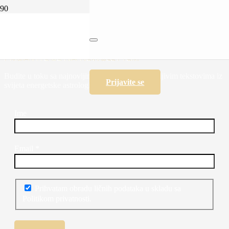
Sigurnost nije ono što imaš, nego ono što jesi
PRIJAVITE SE NA NEWSLETTER!
Budite u toku sa najnovijim programima i zanimljivim tekstovima iz
Prijavite se
svijeta energetske astrologije i psihologije.
Ime
Email
*
Prihvatam obradu ličnih podataka u skladu sa
Politikom privatnosti.