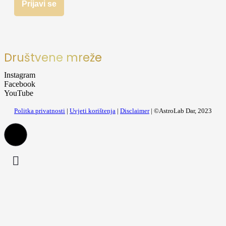
Društvene mreže
Instagram
Facebook
YouTube
Politka privatnosti
|
Uvjeti korištenja
|
Disclaimer
| ©AstroLab Dar, 2023