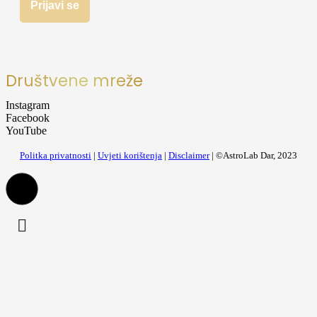
Društvene mreže
Instagram
Facebook
YouTube
Politka privatnosti
|
Uvjeti korištenja
|
Disclaimer
| ©AstroLab Dar, 2023