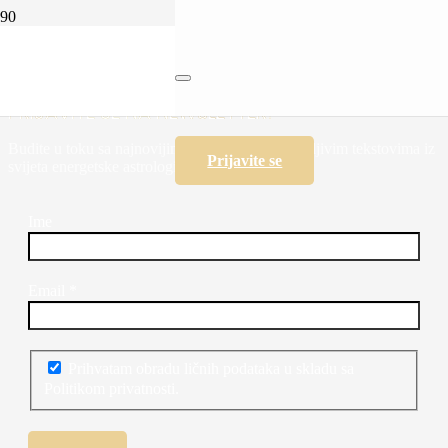
Uživajte u ljubavi vječno, volite sada
PRIJAVITE SE NA NEWSLETTER!
Budite u toku sa najnovijim programima i zanimljivim tekstovima iz
Prijavite se
svijeta energetske astrologije i psihologije.
Ime
Email
*
Prihvatam obradu ličnih podataka u skladu sa
Politikom privatnosti.