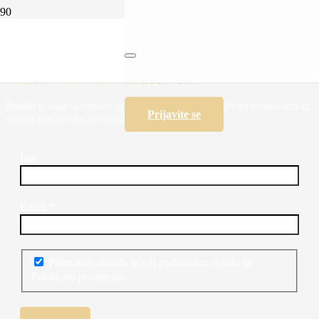
Prvi korak prema životnoj ravnoteži
PRIJAVITE SE NA NEWSLETTER!
Budite u toku sa najnovijim programima i zanimljivim tekstovima iz
Prijavite se
svijeta energetske astrologije i psihologije.
Ime
Email
*
Prihvatam obradu ličnih podataka u skladu sa
Politikom privatnosti.