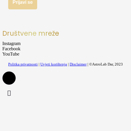
Društvene mreže
Instagram
Facebook
YouTube
Politka privatnosti
|
Uvjeti korištenja
|
Disclaimer
| ©AstroLab Dar, 2023